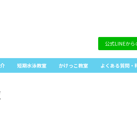
公式LINEか
介
短期水泳教室
かけっこ教室
よくある質問・
覧