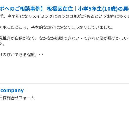
ポへのご相談事例】 板橋区在住｜小学5年生(10歳)の
手。高学年になりスイミングに通うのは抵抗があるというお声は多く
を承ったところ、基本的な部分はかなりしっかりしていました。
息継ぎが自信がなく、なかなか挑戦できない・できない姿が恥ずかしい
た。
けのびができる程度。
ン終盤では、コツも掴んだようで息継ぎなしのクロール、ビート版あり
める事ができました。
ンであれば、子どもの泳力を見極めて適切に指導もできるのでお勧めで
-company
体様問合せフォーム