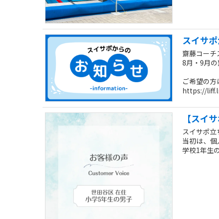
スイサポ
齋藤コーチ
8月・9月
ご希望の方
https://li
【スイサ
スイサポ立
当初は、個
学校1年生