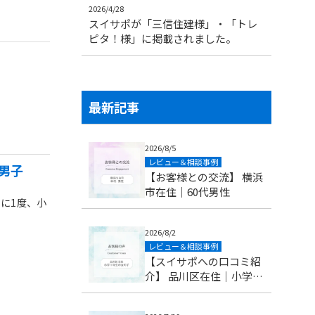
2026/4/28
スイサポが「三信住建様」・「トレ
ピタ！様」に掲載されました。
最新記事
2026/8/5
レビュー＆相談事例
の男子
【お客様との交流】 横浜
市在住｜60代男性
に1度、小
2026/8/2
レビュー＆相談事例
【スイサポへの口コミ紹
介】 品川区在住｜小学1
年生(6歳)の女の子