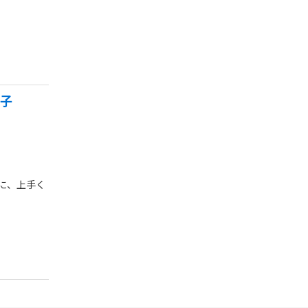
の子
に、上手く