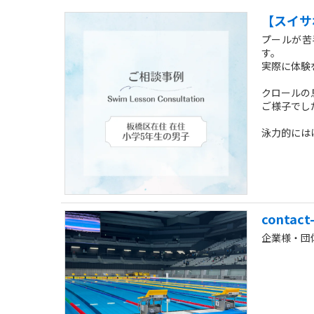
【スイサ
プールが苦
す。
実際に体験
クロールの
ご様子でし
泳力的には
体験レッス
ルまでは進
個人レッス
contact
企業様・団