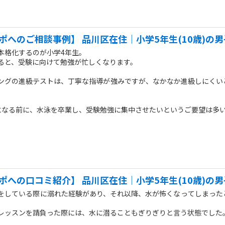
ポへのご相談事例】 品川区在住｜小学5年生(10歳)の男
本格化するのが小学4年生。
ると、受験に向けて勉強が忙しくなります。
ングの進級テストは、丁寧な指導が強みですが、なかなか進級しにくい
。
になる前に、水泳を卒業し、受験勉強に集中させたいというご要望は多
ンであれば、水泳も習得させたい、受験勉強も力を入れたい。その思い
です。
ポへの口コミ紹介】 品川区在住｜小学5年生(10歳)の男
をしている際に溺れた経験があり、それ以降、水が怖くなってしまった
。
レッスンを請負った際には、水に潜ることもぎりぎりと言う状態でした