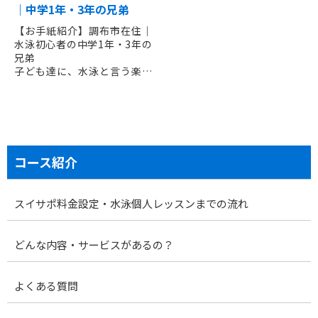
｜中学1年・3年の兄弟
ても楽しかったです。とても
面白い先生で良い先生だった
【お手紙紹介】調布市在住｜
ので行けな...
水泳初心者の中学1年・3年の
兄弟
子ども達に、水泳と言う楽し
みを教えてくださり、本当に
ありがとうございました。
全く泳げなかった2人がこんな
に水泳が大好きになるとは...
先生のおかげ様です。遠くま
でありがとうございました。
コース紹介
スイサポ料金設定・水泳個人レッスンまでの流れ
どんな内容・サービスがあるの？
よくある質問