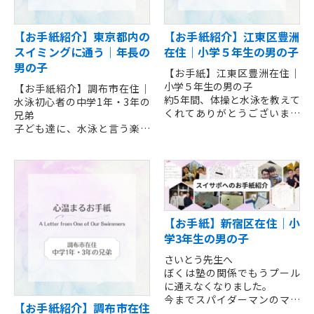
【お手紙紹介】東京都内の
【お手紙紹介】江東区豊洲
スイミングに通う｜年長の
在住｜小学５年生の男の子
男の子
【お手紙】江東区豊洲在住｜
小学５年生の男の子
【お手紙紹介】調布市在住｜
約5年間、体操と水泳を教えて
水泳初心者の中学1年・3年の
くれてありがとうございまし
兄弟
た。
子ども達に、水泳と言う楽し
最初は顔を水につけるのもこ
みを教えてくださり、本当に
わかったけれど、とらちゃん
ありがとうございました。
がやさしく教えてくれたおか
全く泳げなかった2人がこんな
げで、今ではクロール、平泳
に水泳が大好きになるとは...
ぎ、背泳ぎ、バタフライが泳げ
先生のおかげ様です。遠くま
るようになりました。
でありがとうございました。
【お手紙】新宿区在住｜小
学3年生の男の子
さいとう先生へ
ぼくは塾の関係でもうプール
に通えなくなりました。
今までスパイダーマンのマネ
【お手紙紹介】調布市在住
やアニメのマネをしてきてと