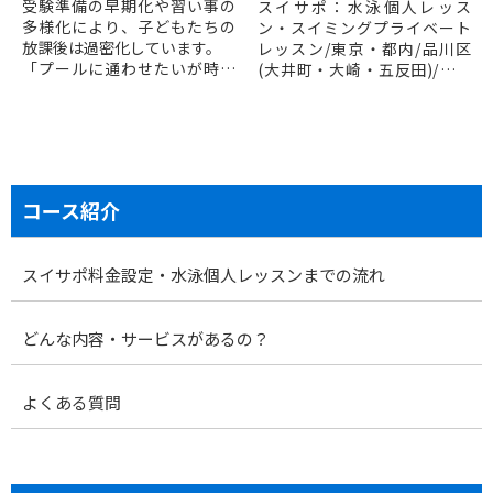
受験準備の早期化や習い事の
スイサポ：水泳個人レッス
多様化により、子どもたちの
ン・スイミングプライベート
放課後は過密化しています。
レッスン/東京・都内/品川区
「プールに通わせたいが時間
(大井町・大崎・五反田)/江東
が取れない」「高学年になり
区(豊洲・有明)/大人・子ども
幼い子と同じクラスをためら
って始められない」といった
声も増えており、こうした地
域の課題を受け、スイサポは
品川区・目黒区エリアで春の
コース紹介
短期水泳教室を開催します。
スイサポ料金設定・水泳個人レッスンまでの流れ
どんな内容・サービスがあるの？
よくある質問