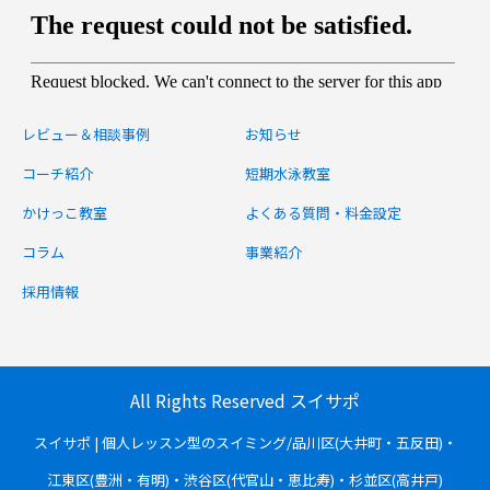
レビュー＆相談事例
お知らせ
コーチ紹介
短期水泳教室
かけっこ教室
よくある質問・料金設定
コラム
事業紹介
採用情報
All Rights Reserved スイサポ
スイサポ | 個人レッスン型のスイミング/品川区(大井町・五反田)・
江東区(豊洲・有明)・渋谷区(代官山・恵比寿)・杉並区(高井戸)