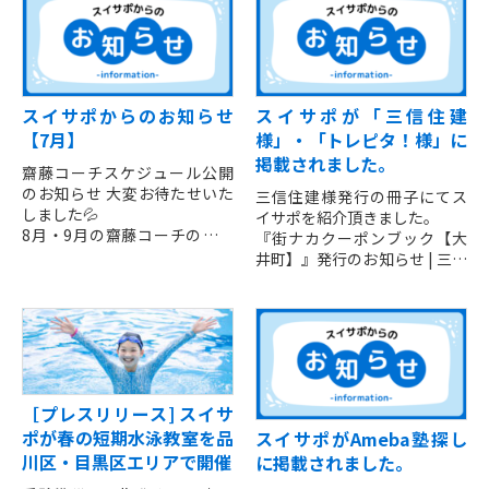
スイサポからのお知らせ
スイサポが「三信住建
【7月】
様」・「トレピタ！様」に
掲載されました。
齋藤コーチスケジュール公開
のお知らせ 大変お待たせいた
三信住建様発行の冊子にてス
しました💦
イサポを紹介頂きました。
8月・9月の齋藤コーチのスケ
『街ナカクーポンブック【大
ジュールを公開いたしまし
井町】』発行のお知らせ | 三信
た。
住建株式会社
三信住建様初のコリビング賃
ご希望の方は、下記URLより
貸マンション N’ Oimachi（エ
ご予約をお願いいたします👇
ン 大井町）の情報公開に際
https:...
し、スイサポ以外にも 「大井
町」駅周辺にある、約30の施
設・店舗様をご紹介されてい
［プレスリリース] スイサ
ます。
ポが春の短期水泳教室を品
スイサポがAmeba塾探し
また、本誌は AOU 銀座の森に
川区・目黒区エリアで開催
に掲載されました。
て設置・無料配布されていま
す。