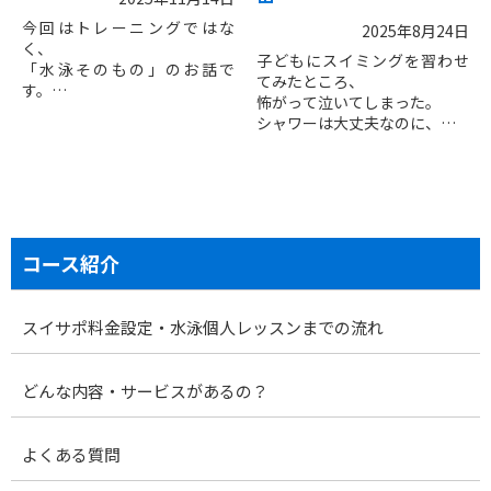
きます。
お子さまも、より美しく泳ぎ
今回はトレーニングではな
2025年8月24日
たいシニア世代も、水泳の推
く、
子どもにスイミングを習わせ
進力の理解は、すべての世
「水泳そのもの」のお話で
てみたところ、
代・レベルの上達に直接関わ
す。
怖がって泣いてしまった。
るテーマです。
シャワーは大丈夫なのに、
水泳理論の歴史を紐解くこと
「どうすれば、前に進む
プールになると途端に出来な
で、日々のレッスンや自主ト
の？」
くなる。
レのヒントが生まれ、より効
そんな疑問を持っている方は
率的な吸収につながるかもし
多いと思います。
これは、子どもに限らず大人
れません。
もそうなのですが、
早速ご紹介していきます。
アスリートスイマーはもちろ
水泳初心者に立ちはだかる最...
ん、
コース紹介
▶健康維持・増進を目的とし
たシニアの方
▶プールの授業でクローに挑
スイサポ料金設定・水泳個人レッスンまでの流れ
戦している子ども
▶スイミングスクールで進級
を目指す子ども達
どんな内容・サービスがあるの？
水泳を楽しむ全ての人に共通
する内容です。
よくある質問