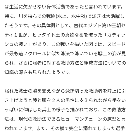
は生活に欠かせない身体活動であったと言われています。
特に、川を挟んでの戦闘(水上、水中戦)で泳ぎは大活躍し
たそうです。その具体例として、古代エジプト第19王朝セ
ティ１世が、ヒッタイト王の真歌なるを破った「カディッ
シュの戦い」があり、この戦いを描いた図では、スピード
が最も速いクロールに似た泳法で泳いでいる戦士の姿が見
られ、さらに溺者に対する救助方法と組成方法についての
知識の深さも見られたようです。
溺れた戦士の脇を支えながら泳ぎ切った救助者を陸上に引
き上げようと膝と腰を２人の男性に支えられながら手をい
っぱいに伸ばした兵士の様子も描かれており、この救助方
法は、現代の救助法であるヒューマンチェーンの原型と言
われています。また、その横で完全に溺れてしまった選手