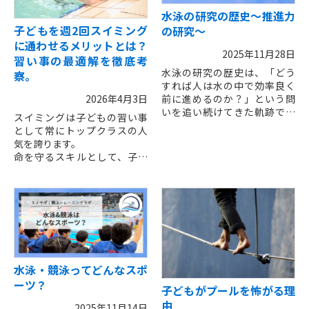
水泳の研究の歴史～推進力
子どもを週2回スイミング
の研究～
に通わせるメリットとは？
2025年11月28日
習い事の最適解を徹底考
水泳の研究の歴史は、「どう
察。
すれば人は水の中で効率良く
2026年4月3日
前に進めるのか？」という問
いを追い続けてきた軌跡でも
スイミングは子どもの習い事
あります。
として常にトップクラスの人
気を誇ります。
以前のコラムでは、水泳と
命を守るスキルとして、子ど
は“いかに抵抗を減らすか”
もの健康維持・増進のため・
そして“その上で抵抗を扱える
喘息を治す為など、様々な要
か”が重要だとお伝えしまし
因で人気を誇っています。
た。
しかし、保護者の皆様が直面
する最大の悩みが「週1回にす
今回は、「いかに抵抗を扱え
るか、週2回にするか」という
るか？」の根幹である、推進
選択です。結論から言えば、
力の研究についてまとめてみ
短期間での上達と運動能力の
水泳・競泳ってどんなスポ
ました。
飛躍的向上を目指すなら「週2
ジュニアアスリートも学生ア
ーツ？
回」が圧倒的に効率的です。
子どもがプールを怖がる理
スリートも、スイミングスク
その理由を以下にまとめてい
由
2025年11月14日
ールでクロール習得を目指す